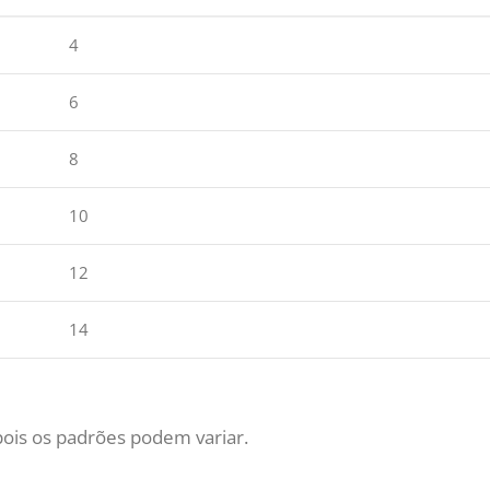
4
6
8
10
12
14
 pois os padrões podem variar.