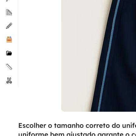
Escolher o tamanho correto do uni
uniforme bem ajustado garante o co