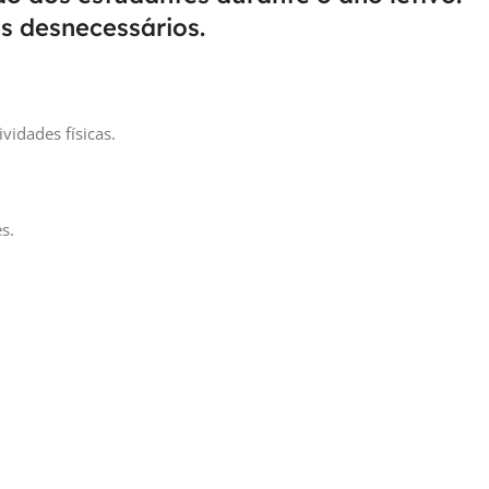
es desnecessários.
idades físicas.
s.