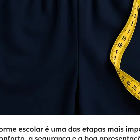
forme escolar é uma das etapas mais impo
nforto, a segurança e a boa apresentaçã