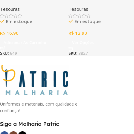
STAEDTLER 14CM AZUL
ZOOTOPIA COM CAPA
Tesouras
Tesouras
PROTETORA
Em estoque
Em estoque
R$
16,90
R$
12,90
Adicionar Ao Carrinho
Ver Opções
SKU:
649
SKU:
3827
Uniformes e materiais, com qualidade e
confiança!
Siga a Malharia Patric