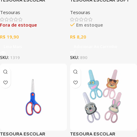
PIRULITO – ACRILEX
LEO E LEO
Tesouras
Tesouras
Fora de estoque
Em estoque
R$
19,90
R$
8,20
Leia Mais
Adicionar Ao Carrinho
SKU:
1319
SKU:
890
TESOURA ESCOLAR
TESOURA ESCOLAR