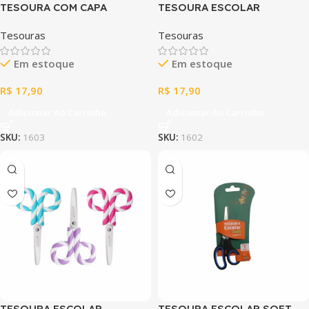
TESOURA COM CAPA
TESOURA ESCOLAR
PROTETORA HARRY POTTER
ESTAMPADA COM CAPA
Tesouras
Tesouras
PROTETORA HELLO KITTY
Em estoque
Em estoque
R$
17,90
R$
17,90
Adicionar Ao Carrinho
Adicionar Ao Carrinho
SKU:
1603
SKU:
1602
TESOURA ESCOLAR
TESOURA ESCOLAR SOFT