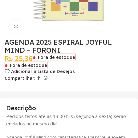
Clique para ampliar
AGENDA 2025 ESPIRAL JOYFUL
MIND – FORONI
R$
25,36
Fora de estoque
Fora de estoque
Adicionar à Lista de Desejos
Compartilhar:
Descrição
Pedidos feitos até as 13:00 hrs (segunda á sexta) serão
enviados no mesmo dia!
Agenda Joyful Mind com característica acessível e jovem,