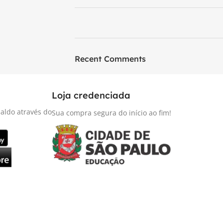
ON SALE
HP Envy 34
Recent Comments
To Shop
Loja credenciada
aldo através do
Sua compra segura do início ao fim!