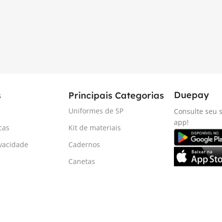
Duepay
s
Principais Categorias
Uniformes de SP
Consulte seu s
app!
cas
Kit de materiais
ivacidade
Cadernos
Canetas