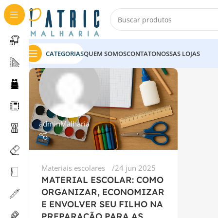
CATEGORIAS
QUEM SOMOS
CONTATO
NOSSAS LOJAS
adminMalharia
Materiais escolares
24 jun 2025
MATERIAL ESCOLAR: COMO
ORGANIZAR, ECONOMIZAR
E ENVOLVER SEU FILHO NA
PREPARAÇÃO PARA AS